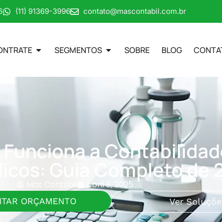
6
(11) 91369-3996
contato@mascontabil.com.br
ONTRATE
SEGMENTOS
SOBRE
BLOG
CONTA
Funciona a Contabilidad
icos: Guia Completo de 
Mas Contábil
abril 8, 2025
ITAR ORÇAMENTO
Ver Soluçõe