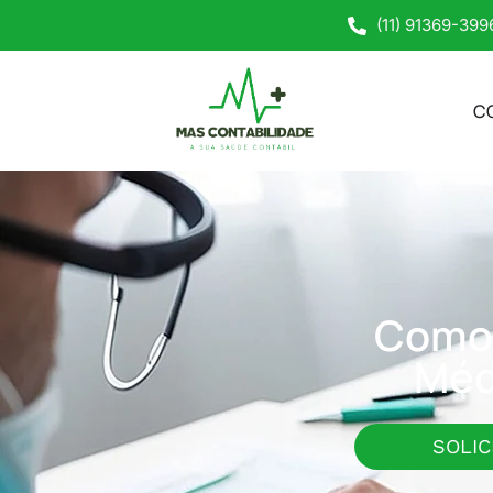
(11) 91369-399
C
Como 
Méd
SOLIC