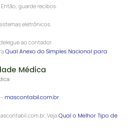
 Então, guarde recibos.
istemas eletrônicos.
 delegue ao contador.
ra
Qual Anexo do Simples Nacional para
dade Médica
dica
:
 –
mascontabil.com.br
.
ascontabil.com.br. Veja
Qual o Melhor Tipo de