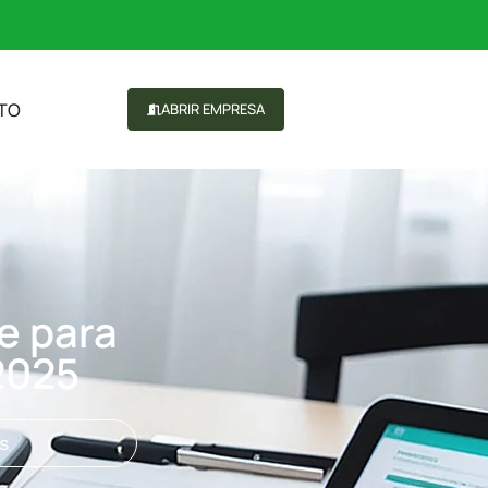
TO
ABRIR EMPRESA
e para
2025
s