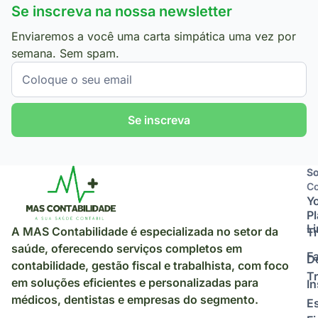
Se inscreva na nossa newsletter
Enviaremos a você uma carta simpática uma vez por
semana. Sem spam.
Se inscreva
So
So
Co
Y
P
L
A MAS Contabilidade é especializada no setor da
Tr
saúde, oferecendo serviços completos em
F
D
contabilidade, gestão fiscal e trabalhista, com foco
Tr
em soluções eficientes e personalizadas para
I
médicos, dentistas e empresas do segmento.
E