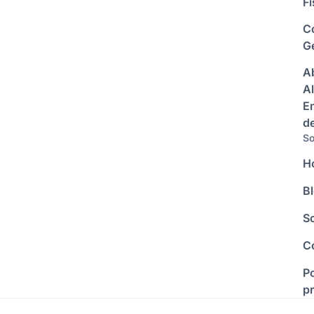
Fi
C
Ge
A
Al
E
d
So
H
B
S
C
Po
p