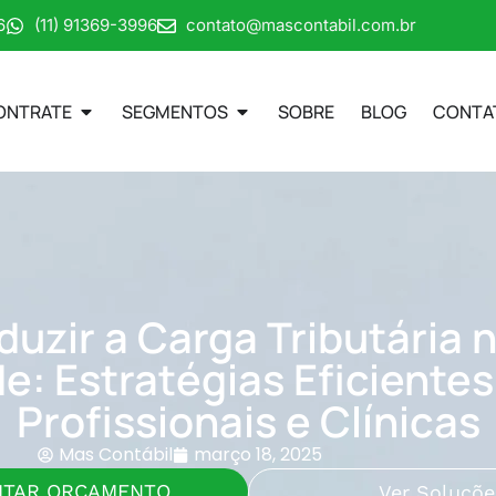
6
(11) 91369-3996
contato@mascontabil.com.br
ONTRATE
SEGMENTOS
SOBRE
BLOG
CONTA
zir a Carga Tributária 
e: Estratégias Eficientes
Profissionais e Clínicas
Mas Contábil
março 18, 2025
ITAR ORÇAMENTO
Ver Soluçõe