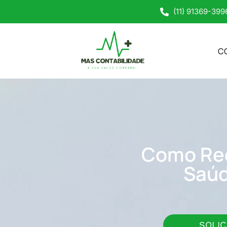
(11) 91369-399
C
Como Redu
Saúd
SOLIC