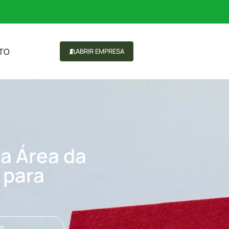
TO
ABRIR EMPRESA
na Área da
 para
s