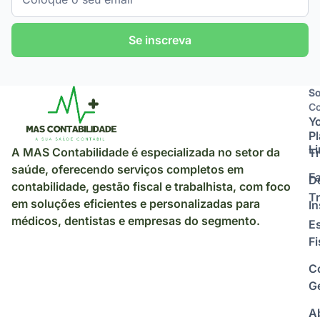
Se inscreva
So
So
Co
Y
P
L
A MAS Contabilidade é especializada no setor da
Tr
saúde, oferecendo serviços completos em
F
D
contabilidade, gestão fiscal e trabalhista, com foco
Tr
em soluções eficientes e personalizadas para
I
médicos, dentistas e empresas do segmento.
E
Fi
C
Ge
A