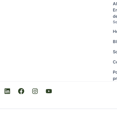
Al
E
d
So
H
B
S
C
Po
p