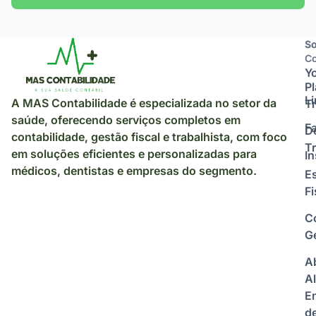
So
So
Co
Y
P
L
A MAS Contabilidade é especializada no setor da
Tr
saúde, oferecendo serviços completos em
F
D
contabilidade, gestão fiscal e trabalhista, com foco
Tr
em soluções eficientes e personalizadas para
I
médicos, dentistas e empresas do segmento.
E
Fi
C
Ge
A
Al
E
d