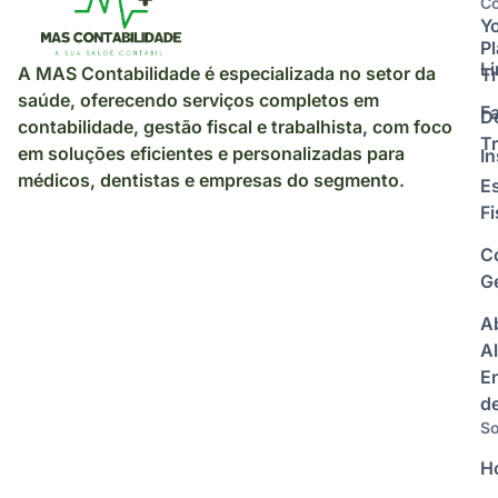
Co
Y
P
L
A MAS Contabilidade é especializada no setor da
Tr
saúde, oferecendo serviços completos em
F
D
contabilidade, gestão fiscal e trabalhista, com foco
Tr
em soluções eficientes e personalizadas para
I
médicos, dentistas e empresas do segmento.
E
Fi
C
Ge
A
Al
E
d
So
H