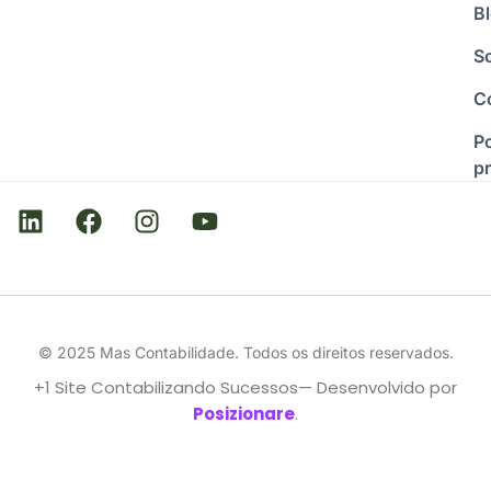
B
S
C
Po
p
© 2025 Mas Contabilidade. Todos os direitos reservados.
+1 Site Contabilizando Sucessos— Desenvolvido por
Posizionare
.