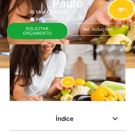
Paulo
Mas Contábil
setembro 11, 2025
SOLICITAR
Ver Soluções
ORÇAMENTO
Índice