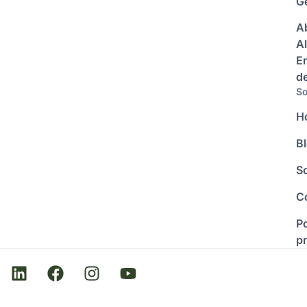
Ge
A
Al
E
d
So
H
B
S
C
Po
p