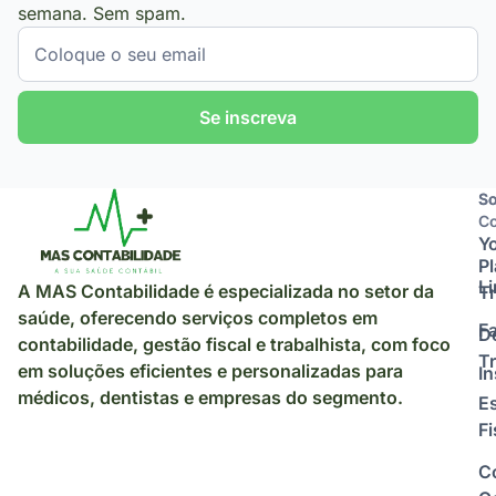
semana. Sem spam.
Se inscreva
So
So
Co
Y
P
L
A MAS Contabilidade é especializada no setor da
Tr
saúde, oferecendo serviços completos em
F
D
contabilidade, gestão fiscal e trabalhista, com foco
Tr
em soluções eficientes e personalizadas para
I
médicos, dentistas e empresas do segmento.
E
Fi
C