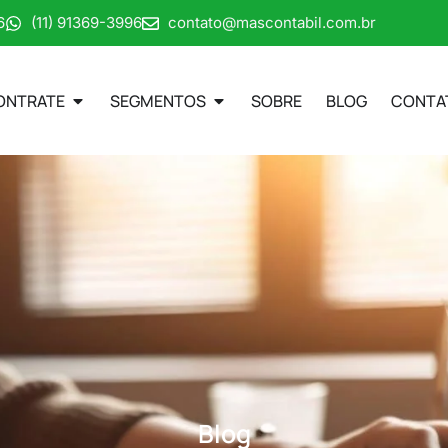
6
(11) 91369-3996
contato@mascontabil.com.br
ONTRATE
SEGMENTOS
SOBRE
BLOG
CONTA
Blog