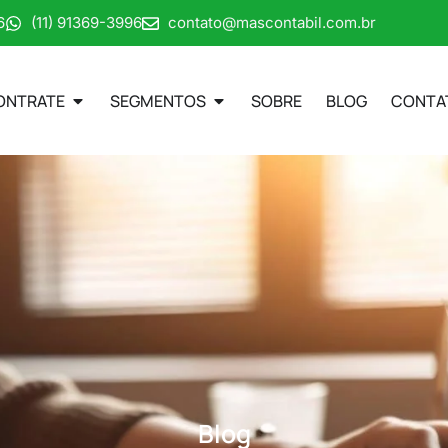
6
(11) 91369-3996
contato@mascontabil.com.br
ONTRATE
SEGMENTOS
SOBRE
BLOG
CONTA
Blog