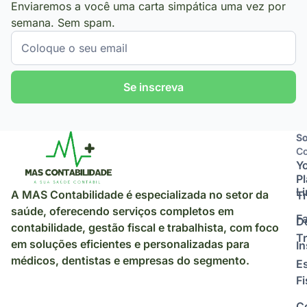
Enviaremos a você uma carta simpática uma vez por
semana. Sem spam.
Se inscreva
So
So
Co
Y
P
L
A MAS Contabilidade é especializada no setor da
Tr
saúde, oferecendo serviços completos em
F
D
contabilidade, gestão fiscal e trabalhista, com foco
Tr
em soluções eficientes e personalizadas para
I
médicos, dentistas e empresas do segmento.
E
Fi
C