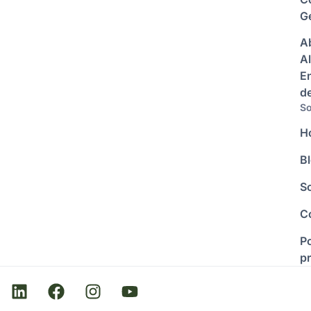
Ge
A
Al
E
d
So
H
B
S
C
Po
p