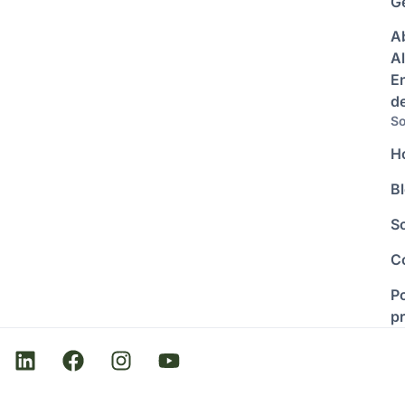
Ge
A
Al
E
d
So
H
B
S
C
Po
p