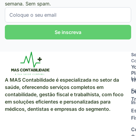
semana. Sem spam.
Se inscreva
So
So
Co
Y
P
L
A MAS Contabilidade é especializada no setor da
Tr
saúde, oferecendo serviços completos em
F
D
contabilidade, gestão fiscal e trabalhista, com foco
Tr
em soluções eficientes e personalizadas para
I
médicos, dentistas e empresas do segmento.
E
Fi
C