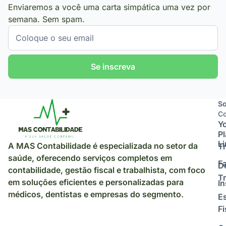
Enviaremos a você uma carta simpática uma vez por
semana. Sem spam.
Se inscreva
So
So
Co
Y
P
L
A MAS Contabilidade é especializada no setor da
Tr
saúde, oferecendo serviços completos em
F
D
contabilidade, gestão fiscal e trabalhista, com foco
Tr
em soluções eficientes e personalizadas para
I
médicos, dentistas e empresas do segmento.
E
Fi