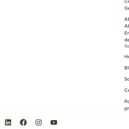
C
Ge
A
Al
E
d
So
H
B
S
C
Po
p