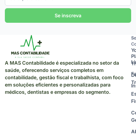
Se inscreva
So
So
Co
Y
P
L
A MAS Contabilidade é especializada no setor da
Tr
saúde, oferecendo serviços completos em
F
D
contabilidade, gestão fiscal e trabalhista, com foco
Tr
em soluções eficientes e personalizadas para
I
médicos, dentistas e empresas do segmento.
E
Fi
C
Ge
A