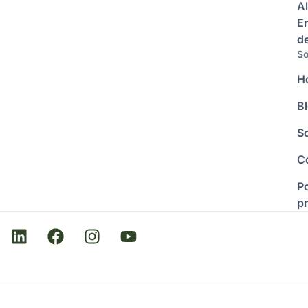
Al
E
d
So
H
B
S
C
Po
p