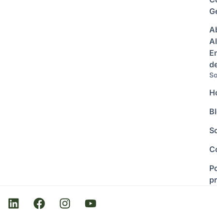
Ge
A
Al
E
d
So
H
B
S
C
Po
p