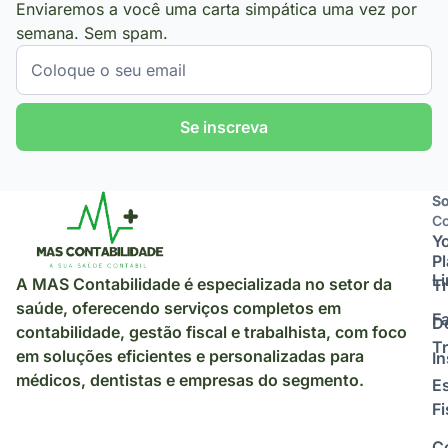
Enviaremos a você uma carta simpática uma vez por
semana. Sem spam.
Se inscreva
So
So
Co
Y
P
L
A MAS Contabilidade é especializada no setor da
Tr
saúde, oferecendo serviços completos em
F
D
contabilidade, gestão fiscal e trabalhista, com foco
Tr
em soluções eficientes e personalizadas para
I
médicos, dentistas e empresas do segmento.
E
Fi
C