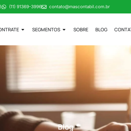
6
(11) 91369-3996
contato@mascontabil.com.br
ONTRATE
SEGMENTOS
SOBRE
BLOG
CONTA
Blog