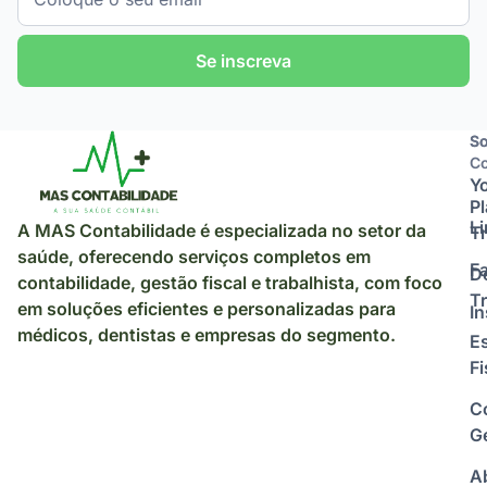
Se inscreva
So
So
Co
Y
P
L
A MAS Contabilidade é especializada no setor da
Tr
saúde, oferecendo serviços completos em
F
D
contabilidade, gestão fiscal e trabalhista, com foco
Tr
em soluções eficientes e personalizadas para
I
médicos, dentistas e empresas do segmento.
E
Fi
C
Ge
A