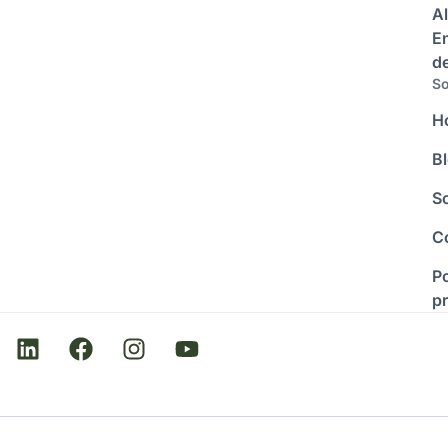
Al
E
d
So
H
B
S
C
Po
p