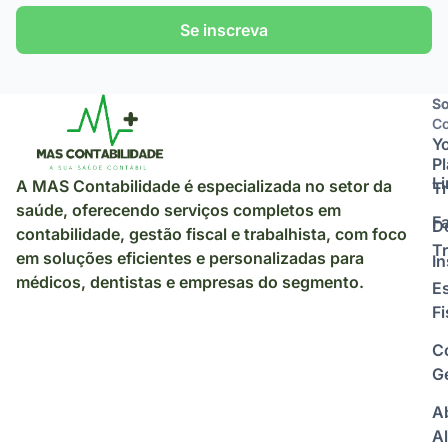
Se inscreva
So
So
Co
Y
P
L
A MAS Contabilidade é especializada no setor da
Tr
saúde, oferecendo serviços completos em
F
D
contabilidade, gestão fiscal e trabalhista, com foco
Tr
em soluções eficientes e personalizadas para
I
médicos, dentistas e empresas do segmento.
E
Fi
C
Ge
A
Al