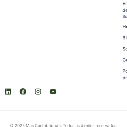
E
d
So
H
B
S
C
Po
p
© 2025 Mas Contabilidade. Todos os direitos reservados.