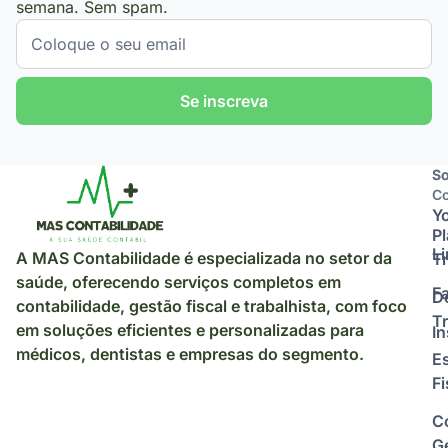
semana. Sem spam.
Se inscreva
So
So
Co
Y
P
L
A MAS Contabilidade é especializada no setor da
Tr
saúde, oferecendo serviços completos em
F
D
contabilidade, gestão fiscal e trabalhista, com foco
Tr
em soluções eficientes e personalizadas para
I
médicos, dentistas e empresas do segmento.
E
Fi
C
Ge