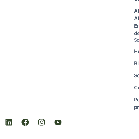
A
Al
E
d
So
H
B
S
C
Po
p