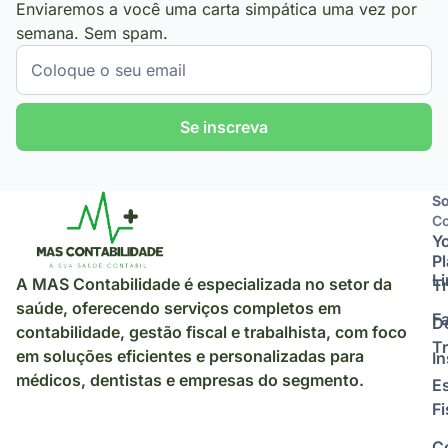
Enviaremos a você uma carta simpática uma vez por
semana. Sem spam.
Se inscreva
So
So
Co
Y
P
L
A MAS Contabilidade é especializada no setor da
Tr
saúde, oferecendo serviços completos em
F
D
contabilidade, gestão fiscal e trabalhista, com foco
Tr
em soluções eficientes e personalizadas para
I
médicos, dentistas e empresas do segmento.
E
Fi
C