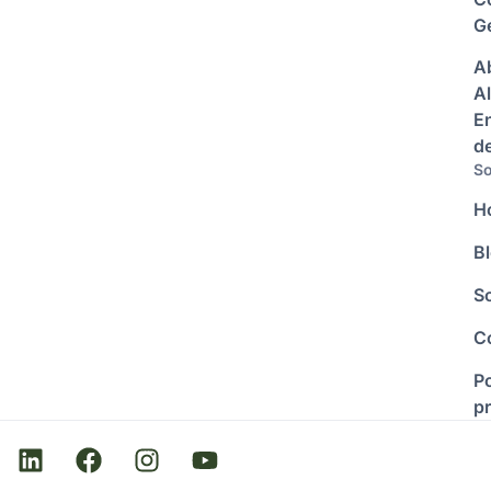
Ge
A
Al
E
d
So
H
B
S
C
Po
p