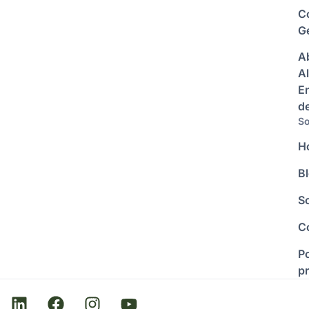
C
Ge
A
Al
E
d
So
H
B
S
C
Po
p