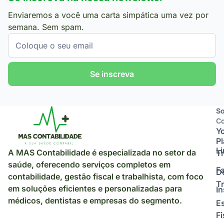
Enviaremos a você uma carta simpática uma vez por
semana. Sem spam.
Se inscreva
So
So
Co
Y
P
L
A MAS Contabilidade é especializada no setor da
Tr
saúde, oferecendo serviços completos em
F
D
contabilidade, gestão fiscal e trabalhista, com foco
Tr
em soluções eficientes e personalizadas para
I
médicos, dentistas e empresas do segmento.
E
Fi