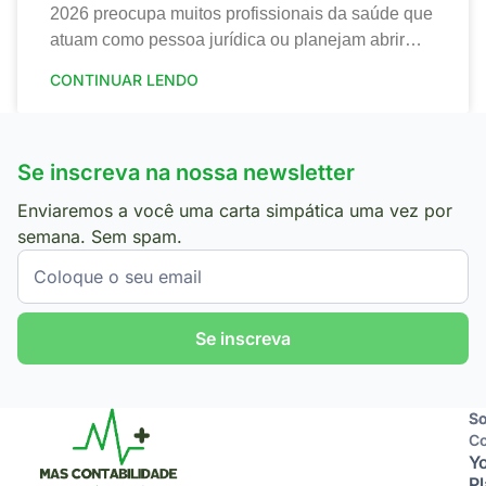
2026 preocupa muitos profissionais da saúde que
atuam como pessoa jurídica ou planejam abrir
sua clínica. Portanto, a nova tributação traz
CONTINUAR LENDO
mudanças
Se inscreva na nossa newsletter
Enviaremos a você uma carta simpática uma vez por
semana. Sem spam.
Se inscreva
So
So
Co
Y
P