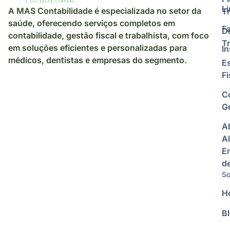
L
A MAS Contabilidade é especializada no setor da
Tr
saúde, oferecendo serviços completos em
F
D
contabilidade, gestão fiscal e trabalhista, com foco
Tr
em soluções eficientes e personalizadas para
I
médicos, dentistas e empresas do segmento.
E
Fi
C
Ge
A
Al
E
d
So
H
B