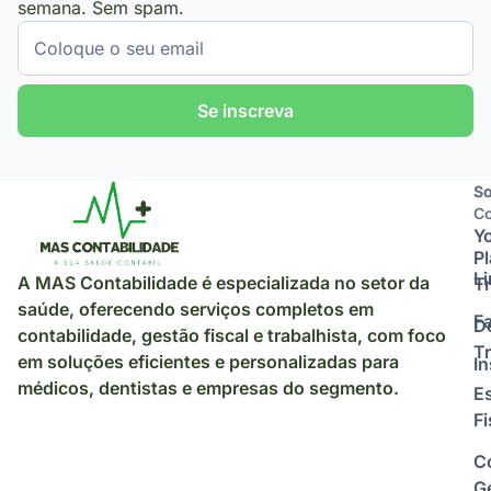
semana. Sem spam.
Se inscreva
So
So
Co
Y
P
L
A MAS Contabilidade é especializada no setor da
Tr
saúde, oferecendo serviços completos em
F
D
contabilidade, gestão fiscal e trabalhista, com foco
Tr
em soluções eficientes e personalizadas para
I
médicos, dentistas e empresas do segmento.
E
Fi
C
Ge