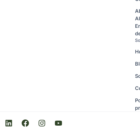
A
Al
E
d
So
H
B
S
C
Po
p