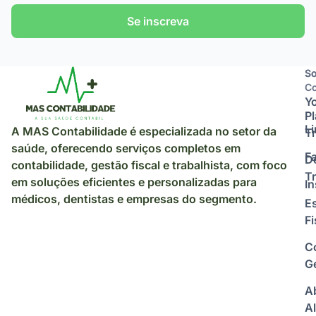
Se inscreva
So
So
Co
Y
P
L
A MAS Contabilidade é especializada no setor da
Tr
saúde, oferecendo serviços completos em
F
D
contabilidade, gestão fiscal e trabalhista, com foco
Tr
em soluções eficientes e personalizadas para
I
médicos, dentistas e empresas do segmento.
E
Fi
C
Ge
A
Al