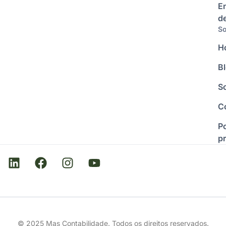
E
d
So
H
B
S
C
Po
p
© 2025 Mas Contabilidade. Todos os direitos reservados.