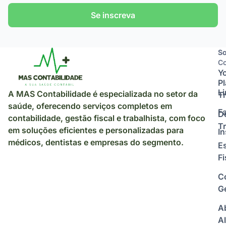
Se inscreva
So
So
Co
Y
P
L
A MAS Contabilidade é especializada no setor da
Tr
saúde, oferecendo serviços completos em
F
D
contabilidade, gestão fiscal e trabalhista, com foco
Tr
em soluções eficientes e personalizadas para
I
médicos, dentistas e empresas do segmento.
E
Fi
C
Ge
A
Al