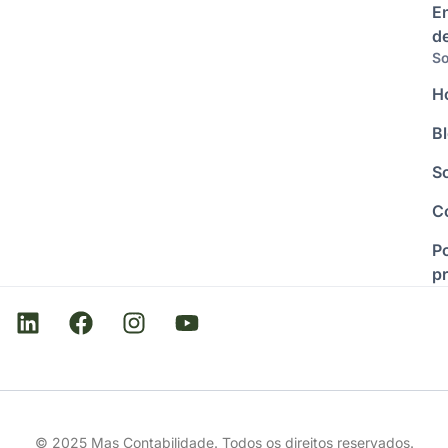
E
d
So
H
B
S
C
Po
p
© 2025 Mas Contabilidade. Todos os direitos reservados.