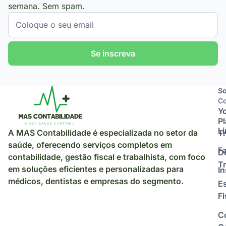
semana. Sem spam.
Se inscreva
So
So
Co
Y
P
L
A MAS Contabilidade é especializada no setor da
Tr
saúde, oferecendo serviços completos em
F
D
contabilidade, gestão fiscal e trabalhista, com foco
Tr
em soluções eficientes e personalizadas para
I
médicos, dentistas e empresas do segmento.
E
Fi
C