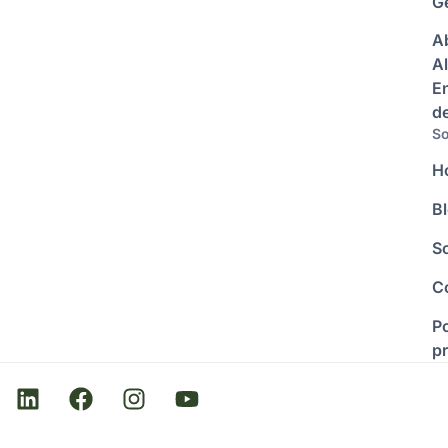
Ge
A
Al
E
d
So
H
B
S
C
Po
p