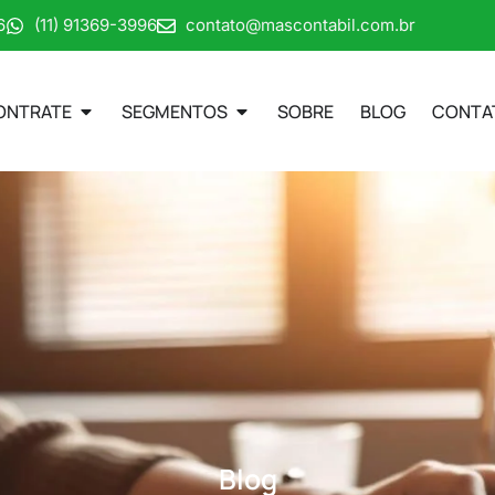
6
(11) 91369-3996
contato@mascontabil.com.br
ONTRATE
SEGMENTOS
SOBRE
BLOG
CONTA
Blog