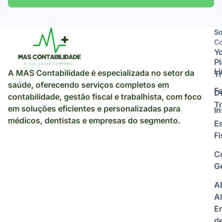
So
So
Co
Y
P
L
A MAS Contabilidade é especializada no setor da
Tr
saúde, oferecendo serviços completos em
F
D
contabilidade, gestão fiscal e trabalhista, com foco
Tr
em soluções eficientes e personalizadas para
I
médicos, dentistas e empresas do segmento.
E
Fi
C
Ge
A
Al
E
d