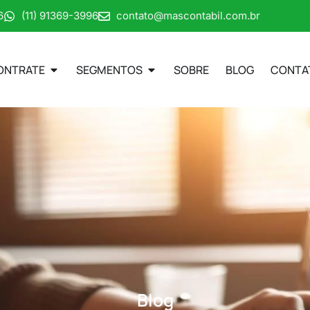
6
(11) 91369-3996
contato@mascontabil.com.br
ONTRATE
SEGMENTOS
SOBRE
BLOG
CONTA
Blog